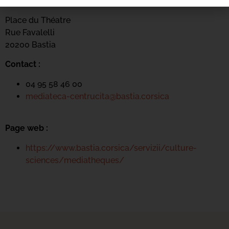
Mediateca Centru Cità
Place du Théatre
Rue Favalelli
20200 Bastia
Contact :
04 95 58 46 00
mediateca-centrucita@bastia.corsica
Page web :
https://www.bastia.corsica/servizii/culture-
sciences/mediatheques/