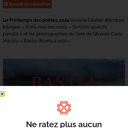
Ajouter au calendrier
Le Printemps des poètes 2024
associe l’atelier d’écriture
bilingue « Écris-moi des mots – Scrivimi qualchi
parulla » et les photographies du livre de Ghuvan-Carlu
Marsily « Bastia dicenu a soia ».
Ne ratez plus aucun