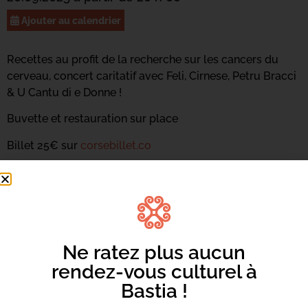
Ajouter au calendrier
Recettes au profit de la recherche sur les cancers du
cerveau, concert caritatif avec Feli, Cirnese, Petru Bracci
& U Cantu di e Donne !
Buvette et restauration sur place
Billet 25€ sur
corsebillet.co
Ne ratez plus aucun
rendez-vous culturel à
Bastia !