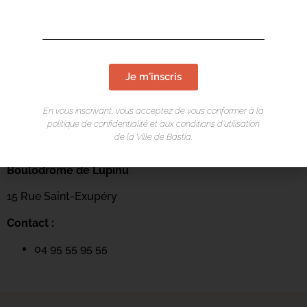
Je m'inscris
En vous inscrivant, vous acceptez de vous conformer à la
politique de confidentialité et aux conditions d’utilisation
de la Ville de Bastia.
LIEU DE L'ÉVÉNEMENT
Boulodrome de Lupinu
15 Rue Saint-Exupéry
Contact :
04 95 55 95 55