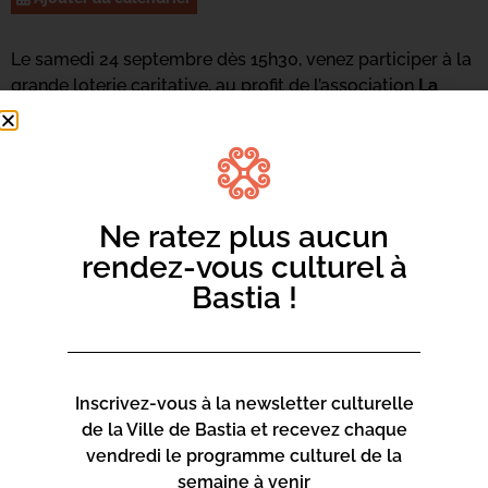
Le samedi 24 septembre dès 15h30, venez participer à la
grande loterie caritative, au profit de l’association
La
Maison du Sacré Cœur
au boulodrome de Lupinu !
10 parties seront organisées et vous pourrez peut-être
repartir avec l’un des plus de 3000 lots mis en jeu. 4
parties « Super bingo » seront également jouées.
Ne ratez plus aucun
rendez-vous culturel à
Bastia !
Inscrivez-vous à la newsletter culturelle
de la Ville de Bastia et recevez chaque
vendredi le programme culturel de la
semaine à venir