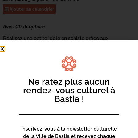
Ajouter au calendrier
Avec Chalcophore
Réalisez une petite idole en schiste grâce aux
techniques de gravure au silex.
Atelier gratuit pour les 8/14 ans
Sur inscription au 04 95 55 96 71 ou par mail à
casadiescenze@bastia.corsica
Ne ratez plus aucun
rendez-vous culturel à
Bastia !
Inscrivez-vous à la newsletter culturelle
de la Ville de Bastia et recevez chaque