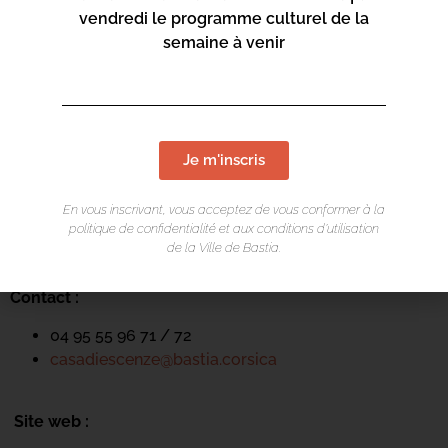
vendredi le programme culturel de la
semaine à venir
LIEU DE L'ÉVÉNEMENT
Je m'inscris
Casa di e Scenze
En vous inscrivant, vous acceptez de vous conformer à la
politique de confidentialité et aux conditions d’utilisation
Rue Pierre et Marie Curie
de la Ville de Bastia.
20600 Bastia
Contact :
04 95 55 96 71 / 72
casadiescenze@bastia.corsica
Site web :