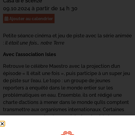
Casa di e Scenze
09.10.2024 à partir de 14 h 30
Ajouter au calendrier
Petite séance cinéma et jeu de piste avec la série animée
:
Il était une fois… notre Terre
Avec l’association Isles
Retrouve le célèbre Maestro avec la projection d’un
épisode « Il était une fois », puis participe à un super jeu
de piste sur l’eau. Le topo : un groupe de jeunes
reporters a enquêté dans le monde entier sur les
problématiques en eau. Ensemble, ils ont rédigé une
charte d’actions à mener dans le monde qu’ils comptent
transmettre aux organismes internationaux. Certaines
personnes, opposées à ce projet, cherchent à s’emparer
de ce document. Il a donc été dissimulé en plusieurs
parties dans le laboratoire d’études des jeunes reporters.