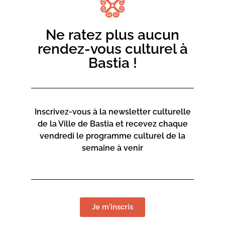
Saurez-vous le reconstituer et ainsi permettre à ce
projet d’aboutir ?
Ne ratez plus aucun
Sur inscription sur
casadiescenze.bastia.corsica
rendez-vous culturel à
Bastia !
Inscrivez-vous à la newsletter culturelle
de la Ville de Bastia et recevez chaque
vendredi le programme culturel de la
semaine à venir
Je m'inscris