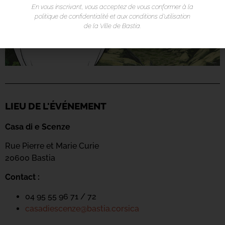
En vous inscrivant, vous acceptez de vous conformer à la
politique de confidentialité et aux conditions d’utilisation
de la Ville de Bastia.
LIEU DE L'ÉVÉNEMENT
Casa di e Scenze
Rue Pierre et Marie Curie
20600 Bastia
Contact :
04 95 55 96 71 / 72
casadiescenze@bastia.corsica