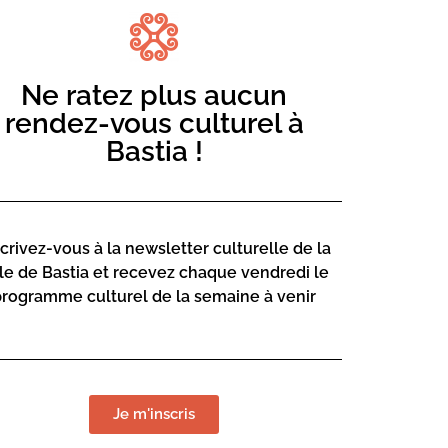
Ne ratez plus aucun
rendez-vous culturel à
ate incù assai musicanti e parechje
Bastia !
tion- Lupinu )
scrivez-vous à la newsletter culturelle de la
saire Sainte Dévote )
lle de Bastia et recevez chaque vendredi le
programme culturel de la semaine à venir
LIEU DE L
Teatru Munici
Rue Favalelli
Je m'inscris
20200 Bastia