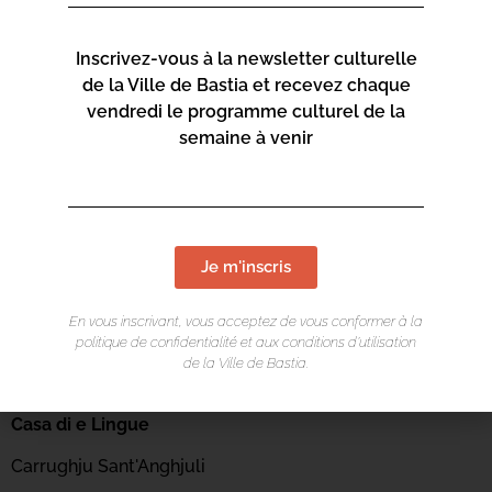
Inscrivez-vous à la newsletter culturelle
de la Ville de Bastia et recevez chaque
vendredi le programme culturel de la
semaine à venir
Je m'inscris
En vous inscrivant, vous acceptez de vous conformer à la
politique de confidentialité et aux conditions d’utilisation
de la Ville de Bastia.
LIEU DE L'ÉVÉNEMENT
Casa di e Lingue
Carrughju Sant'Anghjuli