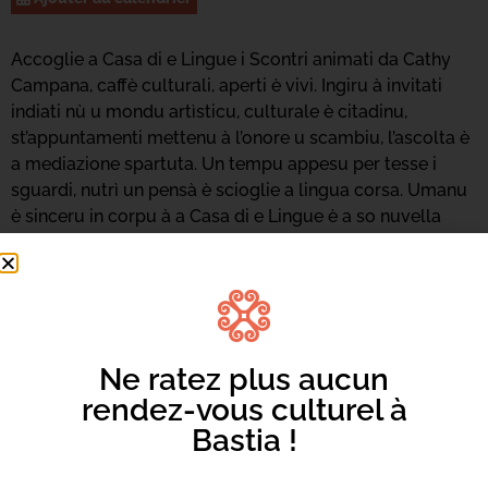
Accoglie a Casa di e Lingue i Scontri animati da Cathy
Campana, caffè culturali, aperti è vivi. Ingiru à invitati
indiati nù u mondu artìsticu, culturale è citadinu,
st’appuntamenti mettenu à l’onore u scambiu, l’ascolta è
a mediazione spartuta. Un tempu appesu per tesse i
sguardi, nutrì un pensà è scioglie a lingua corsa. Umanu
è sinceru in corpu à a Casa di e Lingue è a so nuvella
caffetteria In casa toia.
Ne ratez plus aucun
rendez-vous culturel à
Bastia !