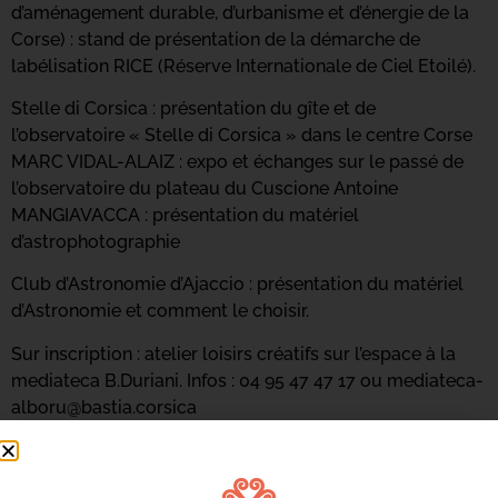
d’aménagement durable, d’urbanisme et d’énergie de la
Corse) : stand de présentation de la démarche de
labélisation RICE (Réserve Internationale de Ciel Etoilé).
Stelle di Corsica : présentation du gîte et de
l’observatoire « Stelle di Corsica » dans le centre Corse
MARC VIDAL-ALAIZ : expo et échanges sur le passé de
l’observatoire du plateau du Cuscione Antoine
MANGIAVACCA : présentation du matériel
d’astrophotographie
Club d’Astronomie d’Ajaccio : présentation du matériel
d’Astronomie et comment le choisir.
Sur inscription : atelier loisirs créatifs sur l’espace à la
mediateca B.Duriani. Infos : 04 95 47 47 17 ou mediateca-
alboru@bastia.corsica
De 10h30 à 11h30 |
RENCONTRE ET ÉCHANGE EN
ACCÈS LIBRE SUR LE RÉSEAU FRIPON-VIGIE CIEL AVEC