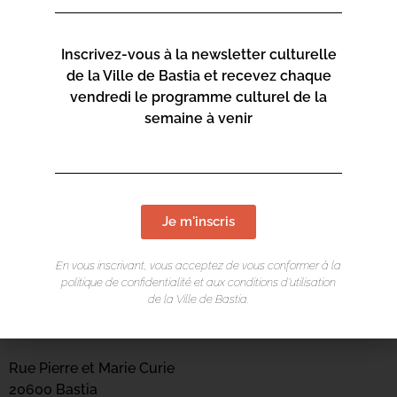
Inscrivez-vous à la newsletter culturelle
de la Ville de Bastia et recevez chaque
vendredi le programme culturel de la
semaine à venir
Je m'inscris
En vous inscrivant, vous acceptez de vous conformer à la
politique de confidentialité et aux conditions d’utilisation
LIEU DE L'ÉVÉNEMENT
de la Ville de Bastia.
Casa di e Scenze
Rue Pierre et Marie Curie
20600 Bastia