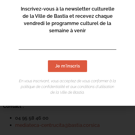
Inscrivez-vous à la newsletter culturelle
de la Ville de Bastia et recevez chaque
vendredi le programme culturel de la
semaine à venir
LIEU DE L'ÉVÉNEMENT
Je m'inscris
Mediateca Centru Cità
Place du Théatre
En vous inscrivant, vous acceptez de vous conformer à la
politique de confidentialité et aux conditions d’utilisation
Rue Favalelli
de la Ville de Bastia.
20200 Bastia
Contact :
04 95 58 46 00
mediateca-centrucita@bastia.corsica