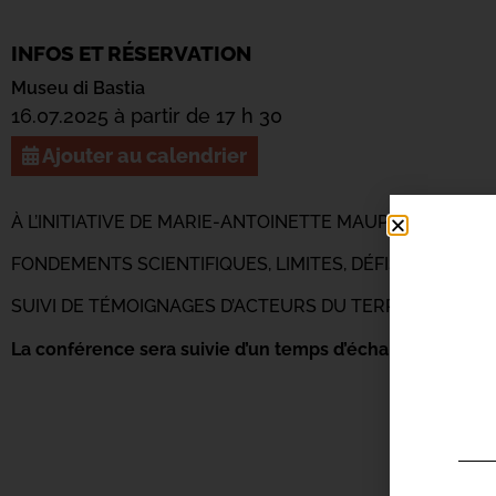
INFOS ET RÉSERVATION
Museu di Bastia
16.07.2025 à partir de 17 h 30
Ajouter au calendrier
À L’INITIATIVE DE MARIE-ANTOINETTE MAUPERTUIS PRÉ
FONDEMENTS SCIENTIFIQUES, LIMITES, DÉFIS, POLITIQUE
SUIVI DE TÉMOIGNAGES D’ACTEURS DU TERRITOIRE.
La conférence sera suivie d’un temps d’échanges et de r