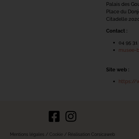
Palais des Go
Place du Don
Citadelle 20
Contact :
04 95 31
musee-ba
Site web :
https:/
s Options
Mentions légales
/
Cookie
/ Réalisation Corsicaweb