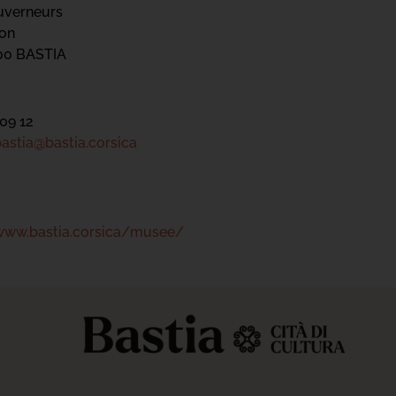
uverneurs
jon
200 BASTIA
 09 12
stia@bastia.corsica
/www.bastia.corsica/musee/