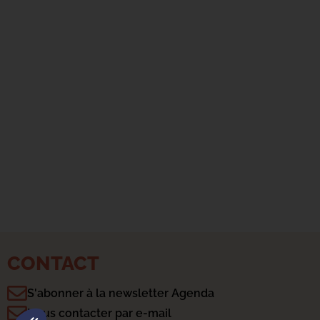
CONTACT
S'abonner à la newsletter Agenda
Plateforme de Gestion du Consentement : Personnalisez vo
Axeptio consent
Nous contacter par e-mail