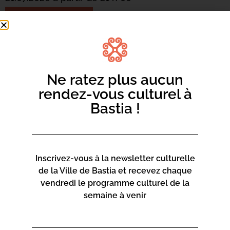
Ajouter au calendrier
Acheter les billets en ligne
Julia Knecht – Soprano, Olivier Cangelosi – Pianiste
Ne ratez plus aucun
Jeunes Talents : Sélection 2026 du
rendez-vous culturel à
dernier Cuncorsu Mediterraniu di Pianò Opus Corsica.
Bastia !
Concerts à 21h – Billetterie sur place dès 20h –
Billetterie en ligne :
https://opus.corsica/reserver-vos-
billets-en-ligne-2026-bastia-juillet
Inscrivez-vous à la newsletter culturelle
de la Ville de Bastia et recevez chaque
vendredi le programme culturel de la
semaine à venir