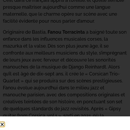
C’est dans ce français appris à l’oreille, et qu’elle semble
presque maîtriser aujourd’hui comme une langue
maternelle, que le charme opère sur scène avec une
facilité évidente pour nous parler d’amour.
Originaire de Bastia,
Fanou Torracinta
a baigné toute son
enfance dans les influences musicales corses, la
mazurka et la valse. Dès son plus jeune âge, il se
confronte aux meilleurs musiciens du style, s’imprégnant
de leurs jeux avec ferveur et découvre les sonorités
manouches de la musique de Django Reinhardt. Alors
qu’il est âgé de dix-sept ans, il crée le « Corsican Trio-
Quartet » qui se produira sur des scènes prestigieuses.
Fanou évolue aujourd’hui dans le milieu jazz et
manouche parisien, avec des compositions originales et
créatives teintées de son histoire, en ponctuant son set
de quelques standards de jazz revisités. Après « Gipsy
guitar from Corsica, vol.1 », sorti en 2021, où la
composition se fait de plus en plus présente, il nous
présentera le volume 2 qui vient de sortir.