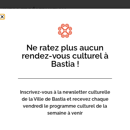
INFOS ET RÉSERVATION
16.04.2025
Ajouter au calendrier
Ne ratez plus aucun
Jeux de piste à Merusaglia, merendella, visite du musée
suivie d’une balade à la découverte de la flore locale.
rendez-vous culturel à
Infos et inscriptions : 04 95 55 97 97
Bastia !
centresocial@bastia.corsica
Inscrivez-vous à la newsletter culturelle
de la Ville de Bastia et recevez chaque
vendredi le programme culturel de la
semaine à venir