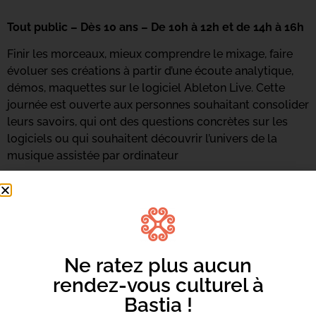
Tout public – Dès 10 ans – De 10h à 12h et de 14h à 16h
Finir les morceaux, mieux comprendre le mixage, faire
évoluer ses créations à partir d’une écoute analytique,
démos, maquettes sur le logiciel Ableton Live. Cette
journée est ouverte aux personnes souhaitant consolider
leurs savoirs, qui ont des questions concrètes sur les
logiciels ou qui souhaitent découvrir l’univers de la
musique assistée par ordinateur
Inscriptions et renseignements au 06 73 68 89 18 ou
par
mail ici.
Ne ratez plus aucun
rendez-vous culturel à
Bastia !