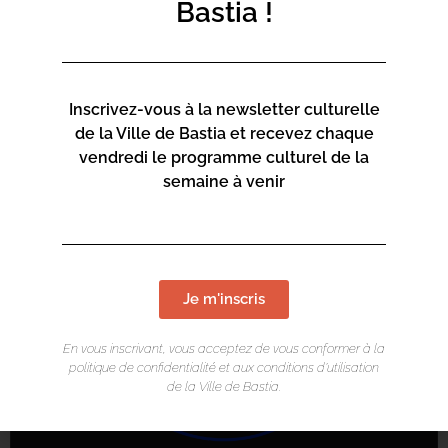
promotion des métiers et des formations de la filière
Bastia !
numérique de la Cumunità d’Agglumerazione di Bastia.
Ce projet est co-financé par Le Fond Européen de
Développement Régional.
Inscrivez-vous à la newsletter culturelle
de la Ville de Bastia et recevez chaque
vendredi le programme culturel de la
semaine à venir
Je m'inscris
En vous inscrivant, vous acceptez de vous conformer à la
politique de confidentialité et aux conditions d’utilisation
de la Ville de Bastia.