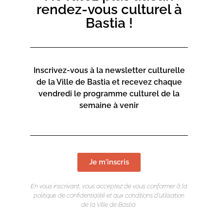
rendez-vous culturel à
De 18h30 à 20h
– Terrasse de la cafétéria
Bastia !
Présentation du
mangazine « Salta »
par Julie Bois et
Titto Limongi, suivie d’un
grand quiz.
Inscrivez-vous à la newsletter culturelle
de la Ville de Bastia et recevez chaque
vendredi le programme culturel de la
semaine à venir
Je m'inscris
En vous inscrivant, vous acceptez de vous conformer à la
politique de confidentialité et aux conditions d’utilisation
de la Ville de Bastia.