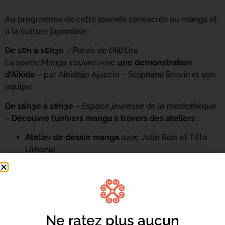
Au programme de cette journée consacrée au manga et
à la culture japonaise :
De 16h à 16h30
– Parvis de l’Alb’Oru
La soirée Manga s’ouvre avec
une démonstration
d’Aïkido
– par Aikidojo Ajaccio – Stéphane Bravin et son
équipe.
De 16h30 à 18h30
–
Espace jeunesse de la médiathèque
–
Découvre l’univers manga à travers des ateliers :
Atelier de dessin manga
avec Julie Bois et Titto
Limongi
Atelier Ciné Gaming
avec Nustrale Gaming –
Audrey Croce et Jérôme Grima –
Caffetteria di
l’Alb’Oru
Atelier découverte de l’Aïkido
–
Parvis de l’Alb’Oru
Atelier maquillage manga
–
Couloir d’exposition de
Ne ratez plus aucun
l’Alb’Oru