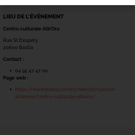
LIEU DE L'ÉVÉNEMENT
Centru culturale Alb’Oru
Rue St Exupéry
20600 Bastia
Contact :
04 95 47 47 00
Page web :
https://www.bastia.corsica/servizii/culture-
sciences/centru-culturale-alboru/