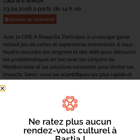
Casa di e Scenze
23.04.2026 à partir de 14 h 00
Ajouter au calendrier
Avec le CPIE A Rinascita. Participez à un escape game
mêlant jeu de cartes et expériences immersives. Il vous
faudra résoudre des énigmes et des défis pour découvrir
les problématiques en lien avec les canyons de
Méditerranée et les solutions existantes pour limiter les
impacts. Serez-vous les scientifiques les plus rapide et
compétents pour révéler au monde entier vos
découvertes sur les grands canyons de Méditerranée ?
De 14h à 16h
Pour les 8-14 ans
Sur inscription : casadiescenze@bastia.corsica / 04 95
Ne ratez plus aucun
55 96 71
rendez-vous culturel à
Tarif 2€
Bastia !