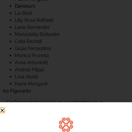
Danseurs
Lia Berti
Lilly Rose Raffaelli
Lesia Bernardini
Mariastella Battestini
Celia Rachidi
Giulia Ferrandino
Monica Pruneta
Anna Antoniotti
Andrea Filippi
Livia Abelli
Marie Morganti
60 Figurants
« La Corse s’est soulevée ce 9 septembre 1943 »
annonçaient alors les radios.
En restituant fidèlement l’atmosphère de l’époque, ce
spectacle historique, son, lumière et live, vous plongera