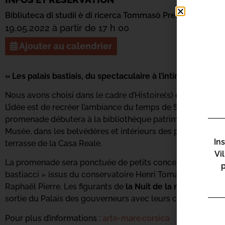
Bibliuteca di studii è di ricerca Tommasò Prela
19.05.2022 à partir de 17 h 00
Ajouter au calendrier
« Les palais bastiais, du spectaculaire à l’intime »
Nous avons choisi dans le cadre d’Histoire(s) en Mai, d’offr
L’idée est de recréer l’ambiance du temps de Salvatore Vial
promenade débutera à la bibliothèque patrimoniale, puis s
Musée, dans les belvédères et intérieurs des palais, à la gal
In
terrasse de la Casa Reale.
Vi
La promenade sera ponctuée de petits concerts du groupe 
bastiacci » issus du conservatoire Henri Tomasi dont l’ens
Raphaël Pierre. Les figurants de
la Nuit de la mémoire
nou
sortie du Palais des gouverneurs avec leurs costumes d’é
Pour plus d’informations :
arte-mare.corsica