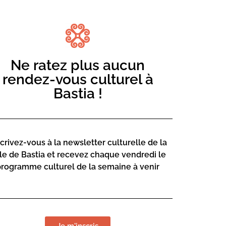
Ne ratez plus aucun
rendez-vous culturel à
Bastia !
ir une promenade insolite aux Bastiais.
e à travers le thème de l’élégance. La
e poursuivra au Palais de justice, au
erie Noir et Blanc, avec le final sur la
scrivez-vous à la newsletter culturelle de la
lle de Bastia et recevez chaque vendredi le
de jeunes violonistes « archetti
programme culturel de la semaine à venir
emble est dirigé par le professeur
s accompagneront et nous offriront une
poque XVIIe.
Je m'inscris