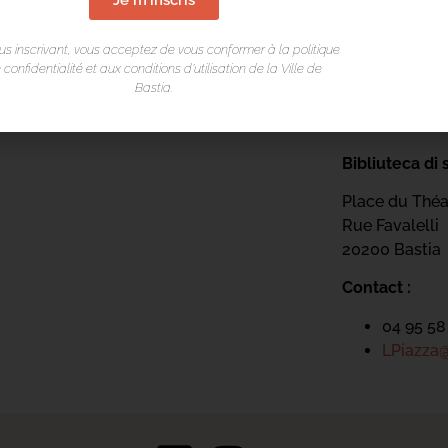
us inscrivant, vous acceptez de vous conformer à la politique
 confidentialité et aux conditions d’utilisation de la Ville de
Bastia.
LIEU DE L
Bibliuteca di 
Place du Théa
Rue Favalelli
20200 Bastia
Contact :
04 95 58
LPiazza@