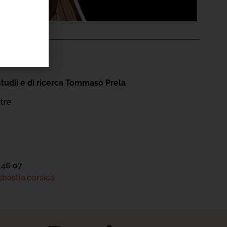
'ÉVÉNEMENT
studii è di ricerca Tommasò Prela
tre
 46 07
bastia.corsica