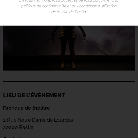
En vous inscrivant, vous acceptez de vous conformer à la
politique de confidentialité et aux conditions d’utilisation
de la Ville de Bastia.
LIEU DE L'ÉVÉNEMENT
Fabrique de théâtre
2 Rue Notre Dame de Lourdes
20200 Bastia