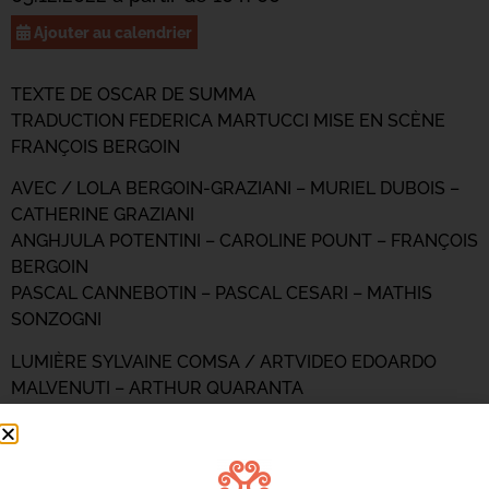
Ajouter au calendrier
TEXTE DE OSCAR DE SUMMA
TRADUCTION FEDERICA MARTUCCI MISE EN SCÈNE
FRANÇOIS BERGOIN
AVEC / LOLA BERGOIN-GRAZIANI – MURIEL DUBOIS –
CATHERINE GRAZIANI
ANGHJULA POTENTINI – CAROLINE POUNT – FRANÇOIS
BERGOIN
PASCAL CANNEBOTIN – PASCAL CESARI – MATHIS
SONZOGNI
LUMIÈRE SYLVAINE COMSA / ARTVIDEO EDOARDO
MALVENUTI – ARTHUR QUARANTA
COMPOSITION MUSICALE LOLA BERGOIN-GRAZIANI –
ENZO MOSCONI
AVEC LE SOUTIEN DE L’ÉCOLE DE LA COMÉDIE DE