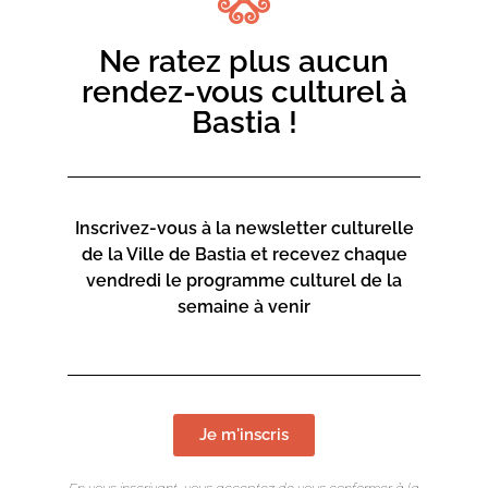
SAINT – ÉTIENNE / DIESE # AUVERGNE – RHÔNE –
ALPES
Ne ratez plus aucun
Maria est une jeune fille qui vit dans la campagne d’un
rendez-vous culturel à
village du sud
Bastia !
de l’Italie avec sa famille, père, mère, grand-mère, sans
oublier le frère, Simone, surnommé Jésus-Christ.
Un jour, Maria s’empare du pistolet Smith & Wesson 9
millimètres qui végète dans le buffet de la cuisine, vérifie
Inscrivez-vous à la newsletter culturelle
qu’il est chargé et quitte la maison, l’arme à la main. Elle
de la Ville de Bastia et recevez chaque
marche en direction du village d’un pas sûr puis le
vendredi le programme culturel de la
traverse. On devine en elle la colère et la détermination.
semaine à venir
Au fur et à mesure de son avancée, son objectif et sa
destination se précisent: elle se rend chez Angelo le
Couillon,le jeune homme qui la veille lui a fait violence.
Je m'inscris