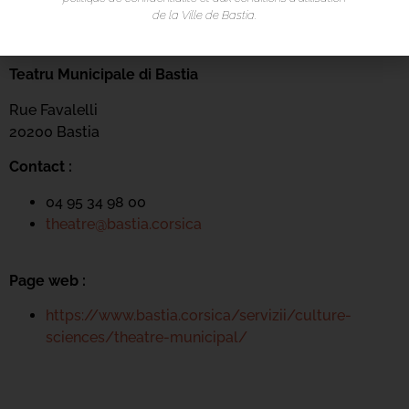
de la Ville de Bastia.
LIEU DE L'ÉVÉNEMENT
Teatru Municipale di Bastia
Rue Favalelli
20200 Bastia
Contact :
04 95 34 98 00
theatre@bastia.corsica
Page web :
https://www.bastia.corsica/servizii/culture-
sciences/theatre-municipal/