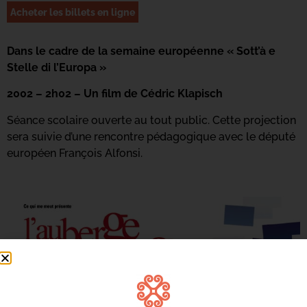
Acheter les billets en ligne
Dans le cadre de la semaine européenne « Sott’à e
Stelle di l’Europa »
2002 – 2h02 – Un film de Cédric Klapisch
Séance scolaire ouverte au tout public. Cette projection
sera suivie d’une rencontre pédagogique avec le député
européen François Alfonsi.