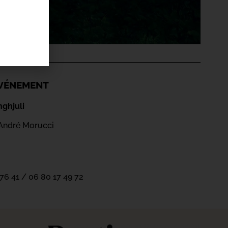
'ÉVÉNEMENT
nghjuli
André Morucci
 76 41 / 06 80 17 49 72