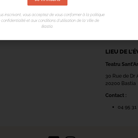
us inscrivant, vous acceptez de vous conformer à la politique
 confidentialité et aux conditions d’utilisation de la Ville de
Bastia.
LIEU DE L
Teatru Sant’A
30 Rue de Dr 
20200 Bastia
Contact :
04 95 31