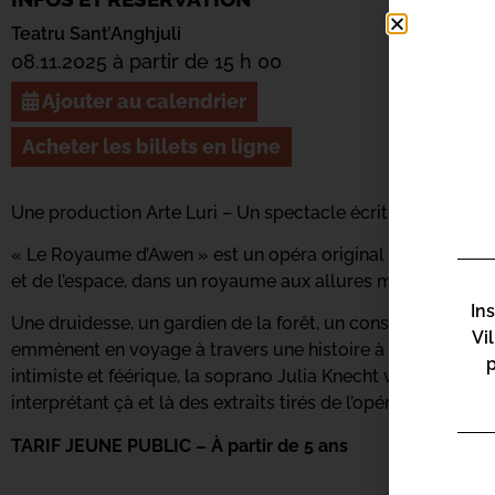
Teatru Sant’Anghjuli
08.11.2025 à partir de 15 h 00
Ajouter au calendrier
Acheter les billets en ligne
Une production Arte Luri – Un spectacle écrit et composé 
« Le Royaume d’Awen » est un opéra original dont l’histoi
et de l’espace, dans un royaume aux allures moyenâgeuses 
In
Une druidesse, un gardien de la forêt, un conseil des sages
Vi
emmènent en voyage à travers une histoire à plusieurs de
intimiste et féérique, la soprano Julia Knecht vous raconte
interprétant çà et là des extraits tirés de l’opéra
TARIF JEUNE PUBLIC – À partir de 5 ans