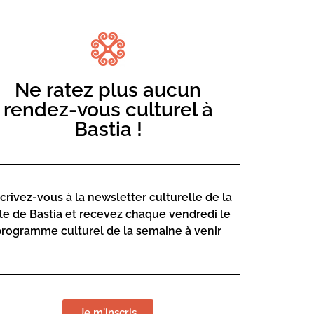
Ne ratez plus aucun
rendez-vous culturel à
Bastia !
par Sylvie Biaggioni
re se déroule dans un lieu hors du temps
à l’univers médiéval fantastique.
scrivez-vous à la newsletter culturelle de la
, un oracle, une forêt enchantée, vous
lle de Bastia et recevez chaque vendredi le
grés de lecture. Dans une mise en scène
programme culturel de la semaine à venir
 l’histoire du Royaume d’Awen, tout en
Je m'inscris