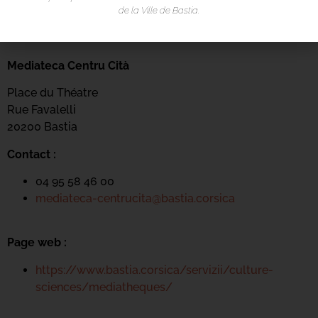
de la Ville de Bastia.
LIEU DE L'ÉVÉNEMENT
Mediateca Centru Cità
Place du Théatre
Rue Favalelli
20200 Bastia
Contact :
04 95 58 46 00
mediateca-centrucita@bastia.corsica
Page web :
https://www.bastia.corsica/servizii/culture-
sciences/mediatheques/