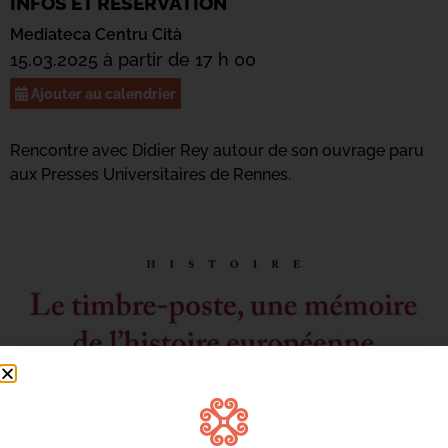
INFOS ET RÉSERVATION
Mediateca Centru Cità
15.03.2025 à partir de 17 h 00
Ajouter au calendrier
Rencontre avec Didier Rey autour de son ouvrage paru
aux Presses Universitaires de Rennes.