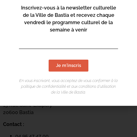
Inscrivez-vous à la newsletter culturelle
de la Ville de Bastia et recevez chaque
vendredi le programme culturel de la
semaine à venir
Je m'inscris
LIEU DE L'ÉVÉNEMENT
En vous inscrivant, vous acceptez de vous conformer à la
politique de confidentialité et aux conditions d’utilisation
de la Ville de Bastia.
Mediateca Barberine Duriani
13 Rue Saint-Exupéry
20600 Basti
a
Contact :
04 95 47 47 00