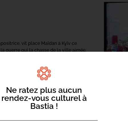
positrice, vit place Maïdan à Kyïv ce
 la guerre qui la chasse de la ville aimée.
Ne ratez plus aucun
rendez-vous culturel à
Bastia !