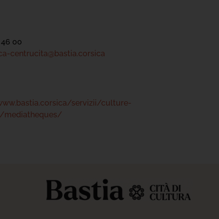
 46 00
a-centrucita@bastia.corsica
www.bastia.corsica/servizii/culture-
s/mediatheques/