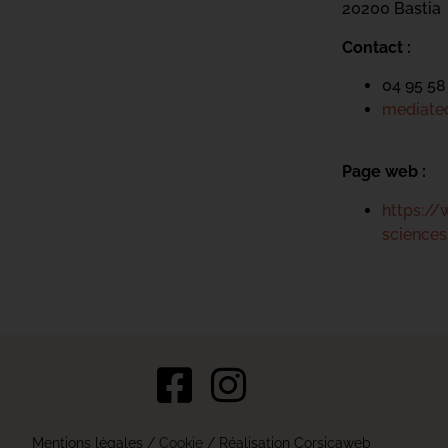
20200 Bastia
Contact :
04 95 58
mediatec
Page web :
https://
science
s Options
Mentions légales
/
Cookie
/ Réalisation Corsicaweb