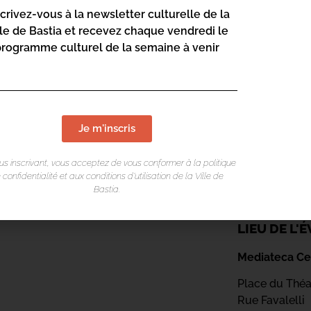
scrivez-vous à la newsletter culturelle de la
lle de Bastia et recevez chaque vendredi le
programme culturel de la semaine à venir
Je m'inscris
us inscrivant, vous acceptez de vous conformer à la politique
 confidentialité et aux conditions d’utilisation de la Ville de
Bastia.
LIEU DE L
Mediateca Ce
Place du Théa
Rue Favalelli