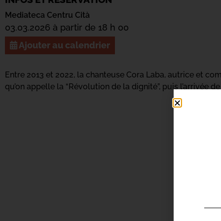
Mediateca Centru Cità
03.03.2026 à partir de 18 h 00
Ajouter au calendrier
Entre 2013 et 2022, la chanteuse Cora Laba, autrice et com
qu’on appelle la “Révolution de la dignité”, puis l’arrivée de