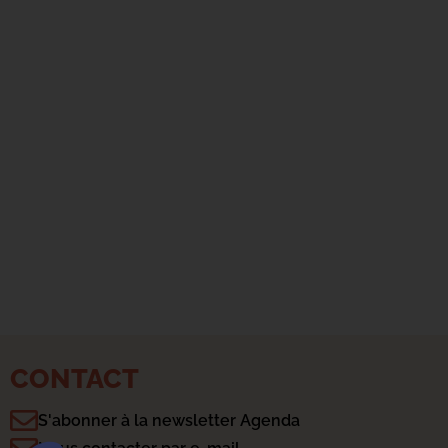
CONTACT
S'abonner à la newsletter Agenda
Plateforme de Gestion du Consentement : Personnalisez vo
Axeptio consent