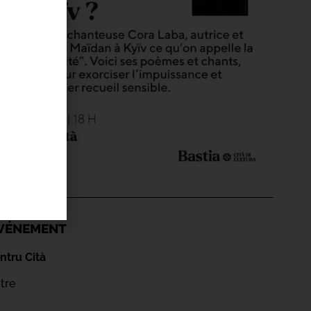
'ÉVÉNEMENT
ntru Cità
tre