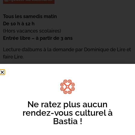
Tous les samedis matin
De 10 h à 12 h
(Hors vacances scolaires)
Entrée libre – à partir de 3 ans
Lecture d’albums à la demande par Dominique de Lire et
faire Lire.
Pour s’inscrire : 04 95 58 46 05
Ou par mail : mediateca-centrucita@bastia.corsica
Ne ratez plus aucun
rendez-vous culturel à
Bastia !