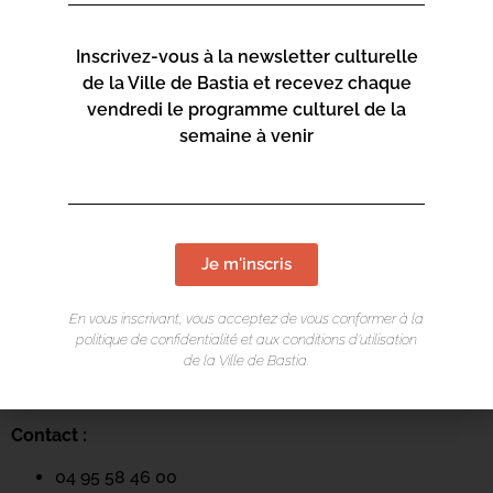
Inscrivez-vous à la newsletter culturelle
de la Ville de Bastia et recevez chaque
vendredi le programme culturel de la
semaine à venir
LIEU DE L'ÉVÉNEMENT
Je m'inscris
Mediateca Centru Cità
En vous inscrivant, vous acceptez de vous conformer à la
Place du Théatre
politique de confidentialité et aux conditions d’utilisation
de la Ville de Bastia.
Rue Favalelli
20200 Bastia
Contact :
04 95 58 46 00