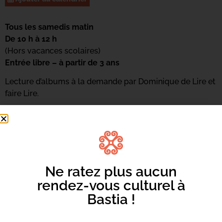
Tous les samedis matin
De 10 h à 12 h
(Hors vacances scolaires)
Entrée libre – à partir de 3 ans
Lecture d’albums à la demande par Dominique de Lire et
faire Lire.
Pour s’inscrire : 04 95 58 46 05
Ou par mail : mediateca-centrucita@bastia.corsica
Ne ratez plus aucun
rendez-vous culturel à
Bastia !