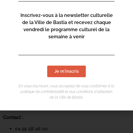
Inscrivez-vous à la newsletter culturelle
de la Ville de Bastia et recevez chaque
vendredi le programme culturel de la
semaine à venir
LIEU DE L'ÉVÉNEMENT
Je m'inscris
Mediateca Centru Cità
En vous inscrivant, vous acceptez de vous conformer à la
Place du Théatre
politique de confidentialité et aux conditions d’utilisation
de la Ville de Bastia.
Rue Favalelli
20200 Bastia
Contact :
04 95 58 46 00