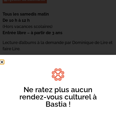
Tous les samedis matin
De 10 h à 12 h
(Hors vacances scolaires)
Entrée libre – à partir de 3 ans
Lecture d’albums à la demande par Dominique de Lire et
faire Lire.
Pour s’inscrire : 04 95 58 46 05
Ou par mail : mediateca-centrucita@bastia.corsica
Ne ratez plus aucun
rendez-vous culturel à
Bastia !