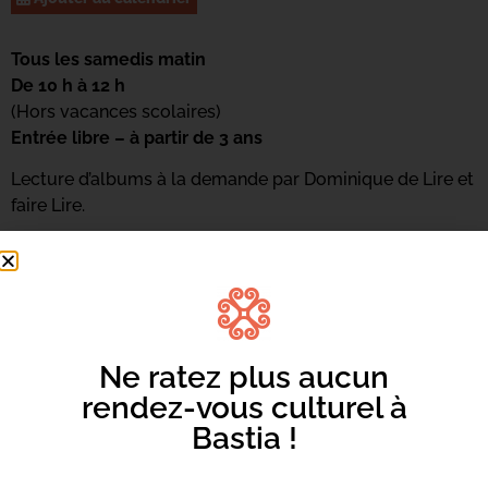
Tous les samedis matin
De 10 h à 12 h
(Hors vacances scolaires)
Entrée libre – à partir de 3 ans
Lecture d’albums à la demande par Dominique de Lire et
faire Lire.
Pour s’inscrire : 04 95 58 46 05
Ou par mail : mediateca-centrucita@bastia.corsica
Ne ratez plus aucun
rendez-vous culturel à
Bastia !