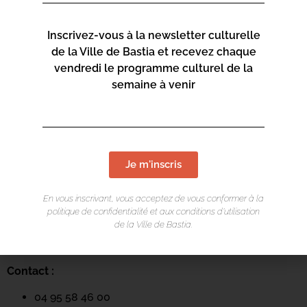
Inscrivez-vous à la newsletter culturelle
de la Ville de Bastia et recevez chaque
vendredi le programme culturel de la
semaine à venir
LIEU DE L'ÉVÉNEMENT
Je m'inscris
Mediateca Centru Cità
En vous inscrivant, vous acceptez de vous conformer à la
Place du Théatre
politique de confidentialité et aux conditions d’utilisation
de la Ville de Bastia.
Rue Favalelli
20200 Bastia
Contact :
04 95 58 46 00