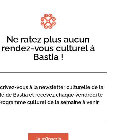
Ne ratez plus aucun
rendez-vous culturel à
Bastia !
re Lire.
scrivez-vous à la newsletter culturelle de la
lle de Bastia et recevez chaque vendredi le
programme culturel de la semaine à venir
LIEU DE L
Mediateca Ce
Je m'inscris