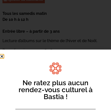
Tous les samedis matin
De 10 h à 12 h
Entrée libre – à partir de 3 ans
Lecture d’albums sur le thème de l’hiver et de Noël.
Pour s’inscrire : 04 95 58 46 05
Ou par mail :
mediateca-centrucita@bastia.corsica
Ne ratez plus aucun
rendez-vous culturel à
Bastia !