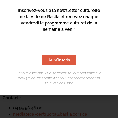
Inscrivez-vous à la newsletter culturelle
de la Ville de Bastia et recevez chaque
vendredi le programme culturel de la
semaine à venir
LIEU DE L'ÉVÉNEMENT
Je m'inscris
Mediateca Centru Cità
En vous inscrivant, vous acceptez de vous conformer à la
Place du Théatre
politique de confidentialité et aux conditions d’utilisation
Rue Favalelli
de la Ville de Bastia.
20200 Bastia
Contact :
04 95 58 46 00
mediateca-centrucita@bastia.corsica