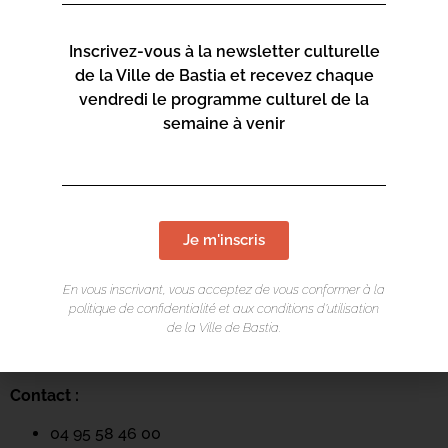
Inscrivez-vous à la newsletter culturelle
de la Ville de Bastia et recevez chaque
vendredi le programme culturel de la
semaine à venir
LIEU DE L'ÉVÉNEMENT
Je m'inscris
Mediateca Centru Cità
En vous inscrivant, vous acceptez de vous conformer à la
Place du Théatre
politique de confidentialité et aux conditions d’utilisation
de la Ville de Bastia.
Rue Favalelli
20200 Bastia
Contact :
04 95 58 46 00