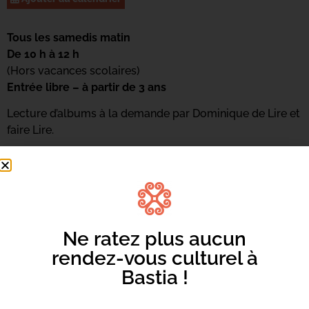
Tous les samedis matin
De 10 h à 12 h
(Hors vacances scolaires)
Entrée libre – à partir de 3 ans
Lecture d’albums à la demande par Dominique de Lire et
faire Lire.
Pour s’inscrire : 04 95 58 46 00
Ou par mail :
mediateca-centrucita@bastia.corsica
Ne ratez plus aucun
rendez-vous culturel à
Bastia !