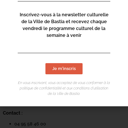
Inscrivez-vous à la newsletter culturelle
de la Ville de Bastia et recevez chaque
vendredi le programme culturel de la
semaine à venir
LIEU DE L'ÉVÉNEMENT
Je m'inscris
Mediateca Centru Cità
En vous inscrivant, vous acceptez de vous conformer à la
Place du Théatre
politique de confidentialité et aux conditions d’utilisation
de la Ville de Bastia.
Rue Favalelli
20200 Bastia
Contact :
04 95 58 46 00