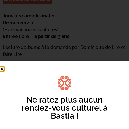
Tous les samedis matin
De 10 h à 12 h
(Hors vacances scolaires)
Entrée libre – à partir de 3 ans
Lecture d’albums à la demande par Dominique de Lire et
faire Lire.
Pour s’inscrire : 04 95 58 46 05
Ou par mail : mediateca-centrucita@bastia.corsica
Ne ratez plus aucun
rendez-vous culturel à
Bastia !