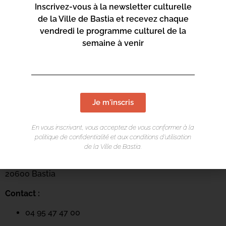
Inscrivez-vous à la newsletter culturelle
de la Ville de Bastia et recevez chaque
vendredi le programme culturel de la
semaine à venir
Je m'inscris
LIEU DE L'ÉVÉNEMENT
En vous inscrivant, vous acceptez de vous conformer à la
politique de confidentialité et aux conditions d’utilisation
Mediateca Barberine Duriani
de la Ville de Bastia.
13 Rue Saint-Exupéry
20600 Basti
a
Contact :
04 95 47 47 00