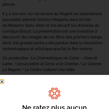
places.
Il y a 100 ans, sur les écrans du Régent les spectateurs
pouvaient admirer l’actrice Hesperia dans le rôle
de
Madame Sans-Gêne
et rire devant les drôleries du
comique Biscot. La présentation est une invitation à
découvrir des images de ces films des premiers temps
dont une grande partie a été perdue dans la révolution
technologique et artistique que fut le film sonore.
Co-production : La Cinémathèque de Corse – Casa di
Lume /
L’association la Corse et le Cinéma /
Le Cinéma
Le Régent /
Le Centre Culturel Una Volta
20h : CINÉ-CONCERT INÉDIT PAR PIERRE
REBOULLEAU au Cinéma Le Régent
:
« Séraphin
ou les jambes nues »,
1921
Retrouvez plus d’information
en cliquant ici.
Ne ratez plus aucun