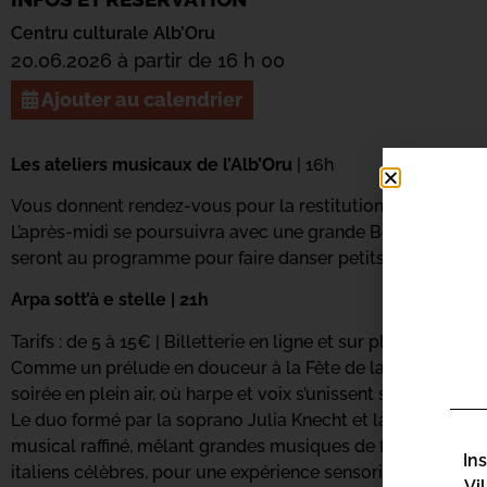
Centru culturale Alb’Oru
20.06.2026 à partir de 16 h 00
Ajouter au calendrier
Les ateliers musicaux de l’Alb’Oru
| 16h
Vous donnent rendez-vous pour la restitution de leur trava
L’après-midi se poursuivra avec une grande Boum des enfan
seront au programme pour faire danser petits et grands su
Arpa sott’à e stelle | 21h
Tarifs : de 5 à 15€ | Billetterie en ligne et sur place dès 20h
Comme un prélude en douceur à la Fête de la Musique, la
soirée en plein air, où harpe et voix s’unissent sous le cie
Le duo formé par la soprano Julia Knecht et la harpiste Él
musical raffiné, mêlant grandes musiques de films, comédi
In
italiens célèbres, pour une expérience sensorielle et ém
Vi