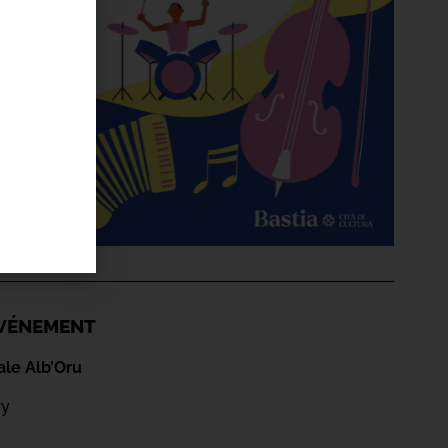
'ÉVÉNEMENT
ale Alb’Oru
ry