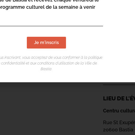
de la musique et de la beauté.
programme culturel de la semaine à venir
Je m'inscris
us inscrivant, vous acceptez de vous conformer à la politique
 confidentialité et aux conditions d’utilisation de la Ville de
Bastia.
LIEU DE L
Centru cultur
Rue St Exupé
20600 Bastia