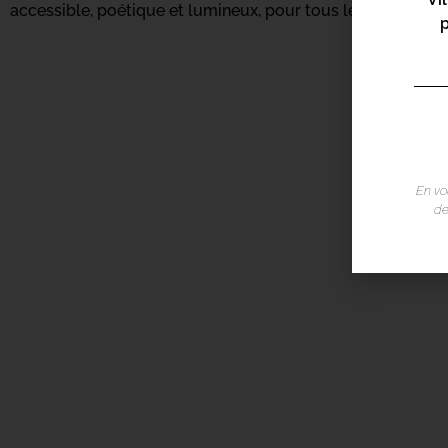
accessible, poétique et lumineux, pour tous les amoureux 
En vo
de