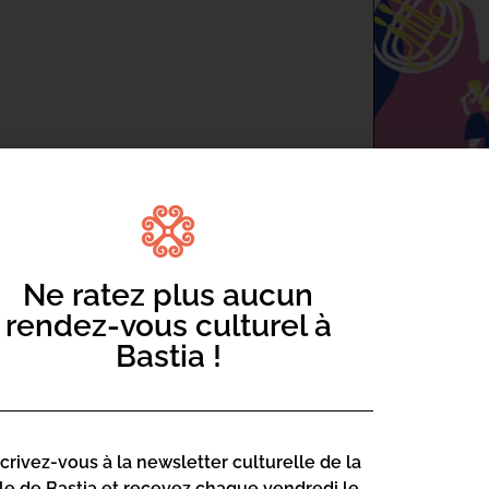
il annuel !
ts : DJ set, danse et ambiance festive
r les hits du moment.
Ne ratez plus aucun
rendez-vous culturel à
Bastia !
issez-vous emporter par la magie d’une
l étoilé dans un cadre magique.
ise Lancerotto vous invite à un voyage
es musicales intemporelles et airs
scrivez-vous à la newsletter culturelle de la
otionnelle unique. Un programme
lle de Bastia et recevez chaque vendredi le