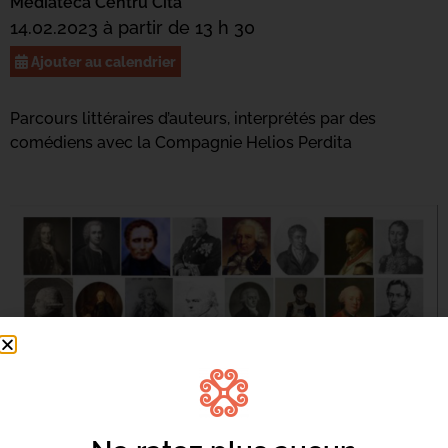
Mediateca Centru Cità
14.02.2023 à partir de 13 h 30
Ajouter au calendrier
Parcours littéraires d’auteurs, interprétés par des
comédiens avec la Compagnie Helios Perdita