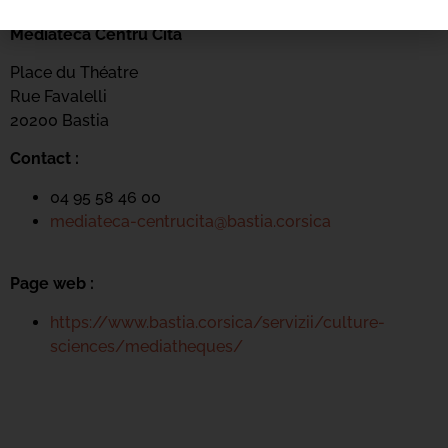
Mediateca Centru Cità
Place du Théatre
Rue Favalelli
20200 Bastia
Contact :
04 95 58 46 00
mediateca-centrucita@bastia.corsica
Page web :
https://www.bastia.corsica/servizii/culture-
sciences/mediatheques/