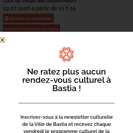
Cour du Palais des Gouverneurs
29.07.2026 à partir de 21 h 15
Ajouter au calendrier
Acheter les billets en ligne
Mercredi 29 juillet: le pianiste ukrainien Antonii
BARYSHEVSKYI jouera Chopin, Debussy, Ligeti,
Shalygin et Liszt.
Billetterie :
https://www.billetweb.fr/nuits-du-piano-
Ne ratez plus aucun
bastia-antonii-baryshevskyi
rendez-vous culturel à
Vendredi 31 juillet : la jeune pianiste russe Anna
Bastia !
GENIUSHENE jouera Chopin et Brahms.
Billetterie :
https://www.billetweb.fr/nuits-du-piano-
bastia-anna-geniushene
Inscrivez-vous à la newsletter culturelle
de la Ville de Bastia et recevez chaque
vendredi le programme culturel de la