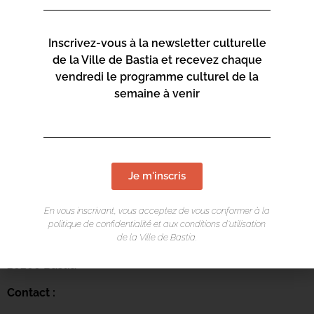
Inscrivez-vous à la newsletter culturelle
de la Ville de Bastia et recevez chaque
vendredi le programme culturel de la
semaine à venir
LIEU DE L'ÉVÉNEMENT
Je m'inscris
Mediateca Centru Cità
En vous inscrivant, vous acceptez de vous conformer à la
politique de confidentialité et aux conditions d’utilisation
Place du Théatre
de la Ville de Bastia.
Rue Favalelli
20200 Bastia
Contact :