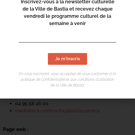
Inscrivez-vous à la newsletter culturelle
de la Ville de Bastia et recevez chaque
vendredi le programme culturel de la
semaine à venir
LIEU DE L'ÉVÉNEMENT
Mediateca Centru Cità
Je m'inscris
Place du Théatre
Rue Favalelli
En vous inscrivant, vous acceptez de vous conformer à la
politique de confidentialité et aux conditions d’utilisation
20200 Bastia
de la Ville de Bastia.
Contact :
04 95 58 46 00
mediateca-centrucita@bastia.corsica
Page web :