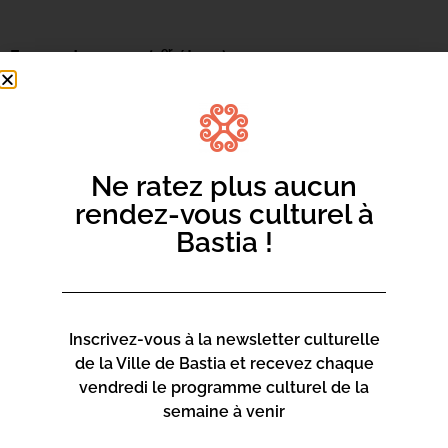
er
Espace Jeunesse (1
étage)
10h – 12h :
Lectures – Les bénévoles de LIRE ET
FAIRE LIRE vous racontent des histoires de pirates
(à partir de 5 ans)
14h-16h Rencontre
avec l’auteur Bernardu CESARI
Ne ratez plus aucun
« A la rencontre de Guglielmo Lorenzi, corsaire en
rendez-vous culturel à
Méditerranée », présentation de son ouvrage
A
Bastia !
Galeotta
(à partir de 8 ans)
Inscrivez-vous à la newsletter culturelle
de la Ville de Bastia et recevez chaque
vendredi le programme culturel de la
semaine à venir