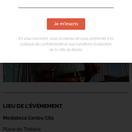
Je m'inscris
En vous inscrivant, vous acceptez de vous conformer à la
politique de confidentialité et aux conditions d’utilisation
de la Ville de Bastia.
LIEU DE L'ÉVÉNEMENT
Mediateca Centru Cità
Place du Théatre