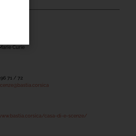
'ÉVÉNEMENT
nze
Marie Curie
 96 71 / 72
cenze@bastia.corsica
www.bastia.corsica/casa-di-e-scenze/