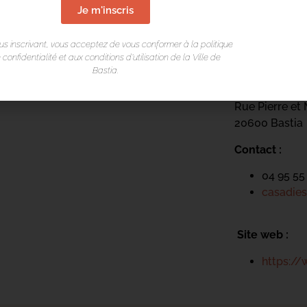
Je m'inscris
us inscrivant, vous acceptez de vous conformer à la politique
LIEU DE L
 confidentialité et aux conditions d’utilisation de la Ville de
Bastia.
Casa di e Sce
Rue Pierre et 
20600 Bastia
Contact :
04 95 55
casadies
Site web :
https://