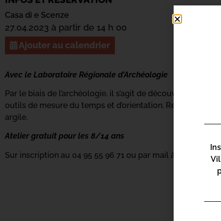
Casa di e Scenze
27.04.2023 à partir de 14 h 00
Ajouter au calendrier
Avec le Laboratoire Régionale d’Archéologie
Par le biais de l’archéologie, il s’agit de découvrir le lien 
outils de mesure du temps et d’orientation. Réalisez égale
argile.
Atelier gratuit pour les 8/14 ans
In
Sur inscription au 04 95 55 96 71 ou par mail à casadiesc
Vi