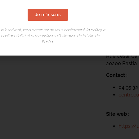
Je m'inscris
LIEU DE L
us inscrivant, vous acceptez de vous conformer à la politique
 confidentialité et aux conditions d’utilisation de la Ville de
Centre cultur
Bastia.
Arcades du T
Rue César Ca
20200 Bastia
Contact :
04 95 32
centrecu
Site web :
https://