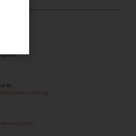
'ÉVÉNEMENT
el Una Volta
héâtre
mpinchi
 12 81
lturel@una-volta.org
una-volta.com/