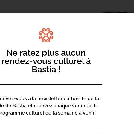
Ne ratez plus aucun
rendez-vous culturel à
Bastia !
 18h.
à Una Volta pendant les vacances
es durant la saison. Pour les adultes,
scrivez-vous à la newsletter culturelle de la
i, enseignante certifiée, sont proposés
lle de Bastia et recevez chaque vendredi le
programme culturel de la semaine à venir