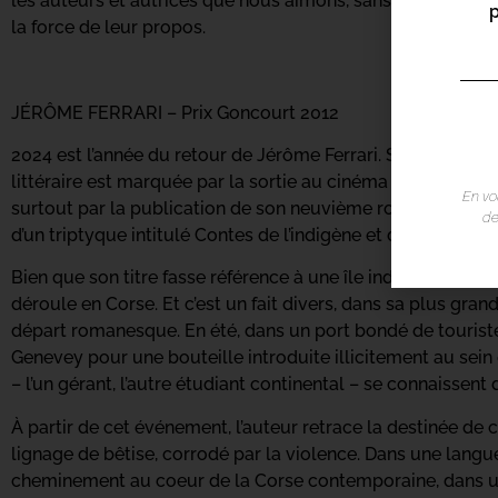
les auteurs et autrices que nous aimons, sans autre critère 
la force de leur propos.
JÉRÔME FERRARI – Prix Goncourt 2012
2024 est l’année du retour de Jérôme Ferrari. Six ans après
littéraire est marquée par la sortie au cinéma de l’adaptati
En vo
surtout par la publication de son neuvième roman, Nord Sen
de
d’un triptyque intitulé Contes de l’indigène et du voyageur.
Bien que son titre fasse référence à une île indienne du go
déroule en Corse. Et c’est un fait divers, dans sa plus grand
départ romanesque. En été, dans un port bondé de touris
Genevey pour une bouteille introduite illicitement au sein
– l’un gérant, l’autre étudiant continental – se connaissent 
À partir de cet événement, l’auteur retrace la destinée de 
lignage de bêtise, corrodé par la violence. Dans une langue
cheminement au coeur de la Corse contemporaine, dans u