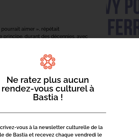
l pourrait aimer », répétait
 principe, durant des décennies, avec
uttile, quand’è no appruntemu u nostru
portunité aux Bastiaises et aux
rent, mais c’en est un plus grand encore
Ne ratez plus aucun
mense talent, qui ne bénéficient pas
rendez-vous culturel à
Bastia !
e à Libri Mondi n’avait pas suscité un
curiosité du public insulaire, ont su se
bénéficient depuis leur venue d’un
scrivez-vous à la newsletter culturelle de la
ncontres littéraires. Défendre les livres et
lle de Bastia et recevez chaque vendredi le