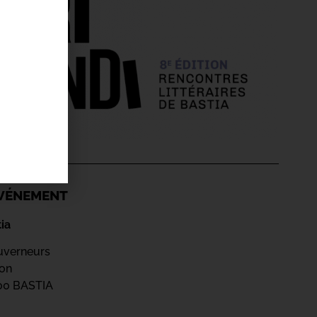
'ÉVÉNEMENT
ia
uverneurs
jon
200 BASTIA