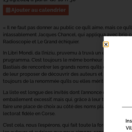
Ajouter au calendrier
« Il ne faut pas donner au public ce qu’il aime, mais ce qu’i
inlassablement Jacques Chancel, qui appliqua avec brio ce
Radioscopie et Le Grand échiquier.
In Libri Mondi, da l’iniziu, pruvemu à truvà un equilibriu s
prugramma. C’est toujours le même bonheur de donner l’op
Bastiais de rencontrer les grands noms qu’ils et elles admi
de leur proposer de découvrir des auteurs et autrices d’im
toujours de la renommée qu’ils ou elles méritent.
La liste est longue des invités dont l’annonce de la présenc
emballement excessif, mais qui, grâce à leur talent, et à la 
faire une place de choix au côté des noms plus connus, et 
lectorat fidèle en Corse.
In
C’est cela, nous l’espérons, qui fait toute la force de ces re
Vi