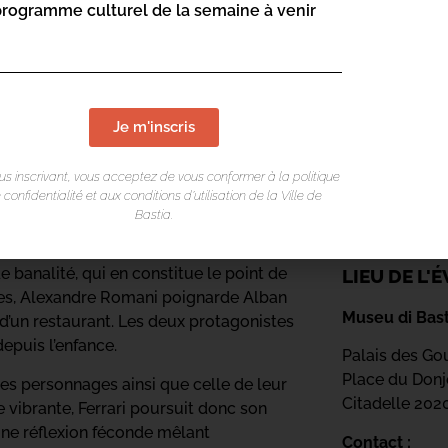
de choix que la qualité de leur texte. Et
programme culturel de la semaine à venir
Je m'inscris
 la parution de À son image, la rentrée
on signée Thierry de Peretti, mais
us inscrivant, vous acceptez de vous conformer à la politique
tinelle. Le livre est le premier volet
 confidentialité et aux conditions d’utilisation de la Ville de
Bastia.
lfe de Thaïlande, Nord Sentinelle se
e banalité, qui en constitue le point de
LIEU DE L
tes, Alexandre Romani poignarde Alban
Museu di Bast
 d’un restaurant. Les deux protagonistes
depuis l’enfance.
Palais des Go
Place du Don
ces personnages ainsi que celle de leur
Citadelle 20
 vibrante, Ferrari poursuit donc son
ne réflexion féconde mêlant
Contact :