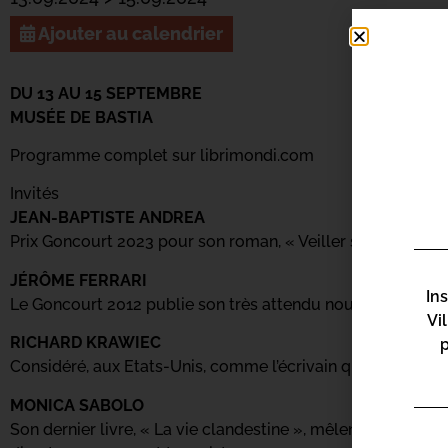
Ajouter au calendrier
DU 13 AU 15 SEPTEMBRE
MUSÉE DE BASTIA
Programme complet sur librimondi.com
Invités
JEAN-BAPTISTE ANDREA
Prix Goncourt 2023 pour son roman, « Veiller sur elle », pub
JÉRÔME FERRARI
In
Le Goncourt 2012 publie son très attendu nouveau roman, «
Vi
RICHARD KRAWIEC
Considéré, aux Etats-Unis, comme l’écrivain qui raconte les
MONICA SABOLO
Son dernier livre, « La vie clandestine », mêlent son enfan