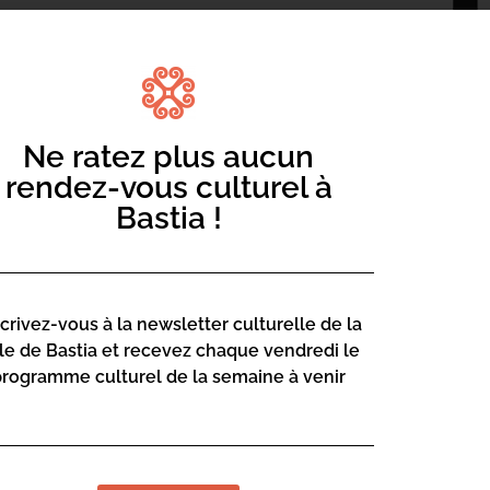
Ne ratez plus aucun
rendez-vous culturel à
Bastia !
lié aux éditions de l’Iconoclaste.
scrivez-vous à la newsletter culturelle de la
 Nord Sentinelle », fin août.
lle de Bastia et recevez chaque vendredi le
programme culturel de la semaine à venir
 histoires de ceux que l’on n’entend pas.
ce italienne, et une enquête sur Action