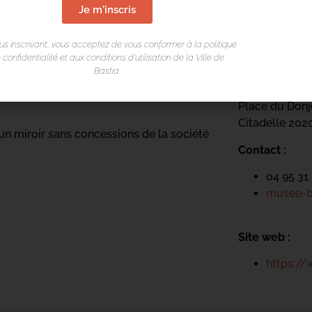
Je m'inscris
LIEU DE L
us inscrivant, vous acceptez de vous conformer à la politique
ck Up », traduit en France en 2023.
 confidentialité et aux conditions d’utilisation de la Ville de
Museu di Bast
Bastia.
Palais des Go
 a trouvé sa reine ».
Place du Don
Citadelle 20
 un miroir sans concessions de la société
Contact :
04 95 31
musee-ba
Site web :
https:/