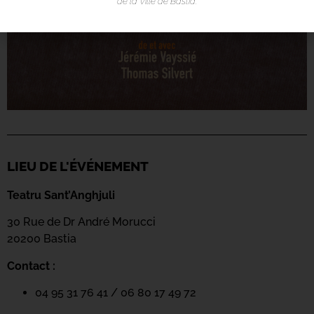
de la Ville de Bastia.
LIEU DE L'ÉVÉNEMENT
Teatru Sant’Anghjuli
30 Rue de Dr André Morucci
20200 Bastia
Contact :
04 95 31 76 41 / 06 80 17 49 72