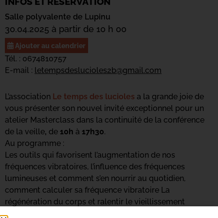
INFOS ET RÉSERVATION
Salle polyvalente de Lupinu
30.04.2025 à partir de 10 h 00
Ajouter au calendrier
Tél. : 0674810757
E-mail :
letempsdeslucioles2b@gmail.com
L’association
Le temps des lucioles
a la grande joie de
vous présenter son nouvel invité exceptionnel pour un
atelier Masterclass dans la continuité de la conférence
de la veille
,
de
10h
à
17h30
.
Au programme :
Les outils qui favorisent l’augmentation de nos
fréquences vibratoires, l’influence des fréquences
lumineuses et comment s’en nourrir au quotidien,
comment calculer sa fréquence vibratoire La
régénération du corps et ralentir le vieillissement
cellulaire.