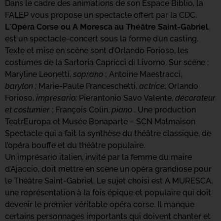
Dans le cadre des animations de son Espace Biblio, la
FALEP vous propose un spectacle offert par la CDC.
L`Opéra Corse ou A Moresca au Théâtre Saint-Gabriel
,
est un spectacle-concert sous la forme d’un casting.
Texte et mise en scène sont d’Orlando Forioso, les
costumes de la Sartoria Capricci di Livorno. Sur scène :
Maryline Leonetti,
soprano
; Antoine Maestracci,
baryton ;
Marie-Paule Franceschetti,
actrice;
Orlando
Forioso,
impresario;
Pierantonio Savo Valente,
décorateur
et costumier
; François Colin,
piano
. Une production
TeatrEuropa et Musée Bonaparte – SCN Malmaison
Spectacle qui a fait la synthèse du théâtre classique, de
l’opéra bouffe et du théâtre populaire.
Un imprésario italien, invité par la femme du maire
d’Ajaccio, doit mettre en scène un opéra grandiose pour
le Théâtre Saint-Gabriel. Le sujet choisi est A MURESCA,
une représentation à la fois épique et populaire qui doit
devenir le premier véritable opéra corse. Il manque
certains personnages importants qui doivent chanter et