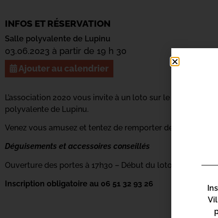
INFOS ET RÉSERVATION
Salle polyvalente de Lupinu
03.06.2023 à partir de 19 h 30
Ajouter au calendrier
L’association 2020 vous invite à un loto sur le thème du dis
polyvalente de Lupinu.
Venez vous amusez et tentez de remporter des lots !
Déguisements et accessoires conseillés
Ouverture des portes à 17h30 – Début du loto à 19h30
Inscription obligatoire au 06 51 32 93 26
In
Vi